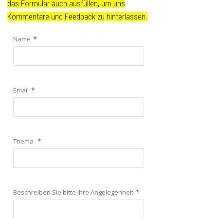
das Formular auch ausfüllen, um uns
Kommentare und Feedback zu hinterlassen.
Name
*
Email
*
Thema
*
Beschreiben Sie bitte ihre Angelegenheit
*