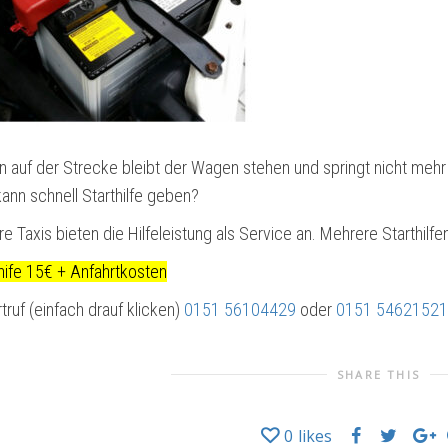
n auf der Strecke bleibt der Wagen stehen und springt nicht mehr a
ann schnell Starthilfe geben?
e Taxis bieten die Hilfeleistung als Service an. Mehrere Starthilfe
hife 15€ + Anfahrtkosten
truf (einfach drauf klicken)
0151 56104429
oder
0151 54621521
SHARE THIS
0
likes