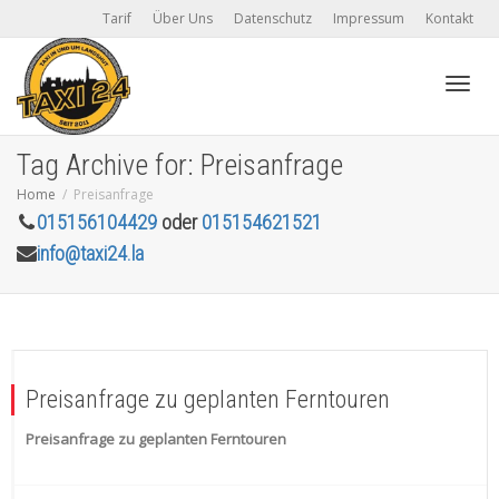
Tarif
Über Uns
Datenschutz
Impressum
Kontakt
Toggl
Tag Archive for: Preisanfrage
Home
Preisanfrage
015156104429
oder
015154621521
navig
info@taxi24.la
Preisanfrage zu geplanten Ferntouren
Preisanfrage zu geplanten Ferntouren