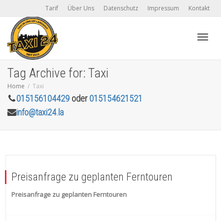
Tarif
Über Uns
Datenschutz
Impressum
Kontakt
Toggl
Tag Archive for: Taxi
Home
Taxi
015156104429
oder
015154621521
navig
info@taxi24.la
Preisanfrage zu geplanten Ferntouren
Preisanfrage zu geplanten Ferntouren