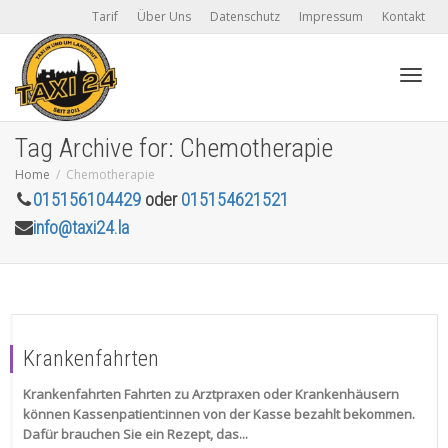
Tarif
Über Uns
Datenschutz
Impressum
Kontakt
Toggl
Tag Archive for: Chemotherapie
Home
Chemotherapie
015156104429
oder
015154621521
navig
info@taxi24.la
Krankenfahrten
Krankenfahrten Fahrten zu Arztpraxen oder Krankenhäusern
können Kassenpatient:innen von der Kasse bezahlt bekommen.
Dafür brauchen Sie ein Rezept, das...