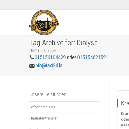
Tag Archive for: Dialyse
Home
Dialyse
015156104429
oder
015154621521
info@taxi24.la
Unsere Leistungen
Kr
Soforbestellung
Kran
Flughafentransfer
ode
Kass