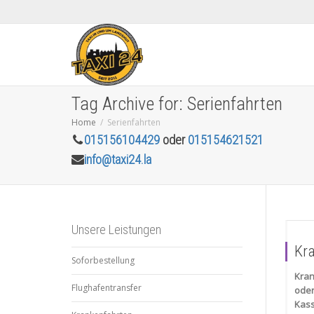
Tag Archive for: Serienfahrten
Home
Serienfahrten
015156104429
oder
015154621521
info@taxi24.la
Unsere Leistungen
Kr
Soforbestellung
Kran
Flughafentransfer
ode
Kass